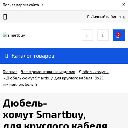
×
Полная версия сайта
Личный кабинет
Сертификаты
0
О
компании
Каталог товаров
Вакансии
Главная
-
Электромонтажные изделия
-
Дюбель хомуты
-
Дюбель-хомут Smartbuy, для круглого кабеля 19x25
мм нейлон, белый
Прайс-
лист
Дюбель-
Доставка
хомут Smartbuy,
и
оплата
для круглого кабеля