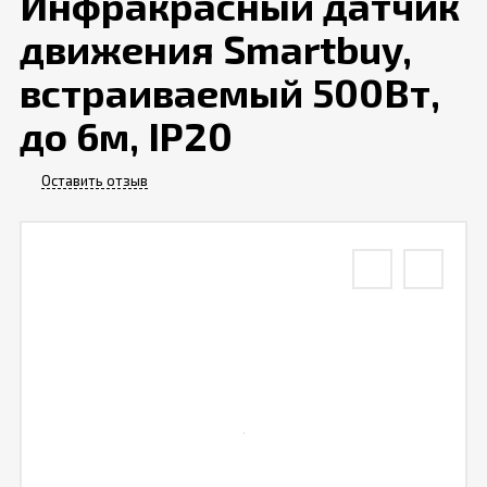
Инфракрасный датчик
движения Smartbuy,
Отзывы
встраиваемый 500Вт,
до 6м, IP20
Оставить отзыв