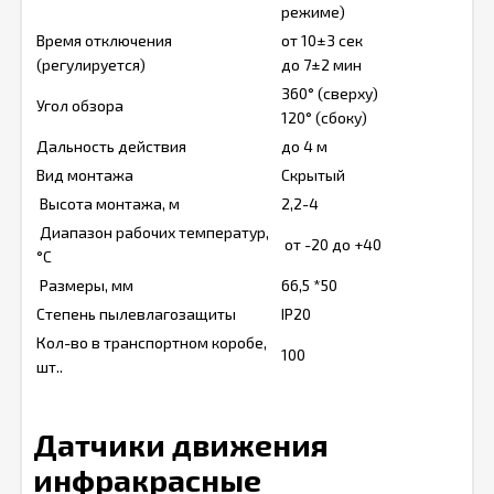
режиме)
Время отключения
от 10±3 сек
(регулируется)
до 7±2 мин
360° (сверху)
Угол обзора
120° (сбоку)
Дальность действия
до 4 м
Вид монтажа
Скрытый
Высота монтажа, м
2,2-4
Диапазон рабочих температур,
от -20 до +40
°С
Размеры, мм
66,5 *50
Степень пылевлагозащиты
IP20
Кол-во в транспортном коробе,
100
шт..
Датчики движения
инфракрасные