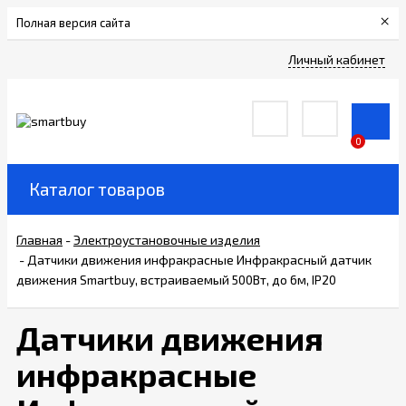
×
Полная версия сайта
Сертификаты
Личный кабинет
О
компании
0
Вакансии
Каталог товаров
Прайс-
Главная
-
Электроустановочные изделия
лист
-
Датчики движения инфракрасные Инфракрасный датчик
движения Smartbuy, встраиваемый 500Вт, до 6м, IP20
Доставка
и
Датчики движения
оплата
инфракрасные
Контакты