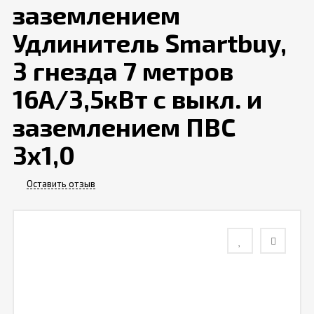
заземлением
Контакты
Удлинитель Smartbuy,
3 гнезда 7 метров
Отзывы
16А/3,5кВт с выкл. и
заземлением ПВС
3х1,0
Оставить отзыв