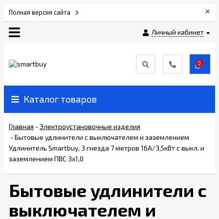
×
Полная версия сайта
Личный кабинет
Сертификаты
0
О
компании
Каталог товаров
Вакансии
Главная
-
Электроустановочные изделия
-
Бытовые удлинители с выключателем и заземлением
Прайс-
Удлинитель Smartbuy, 3 гнезда 7 метров 16А/3,5кВт с выкл. и
лист
заземлением ПВС 3х1,0
Бытовые удлинители с
Доставка
и
выключателем и
оплата