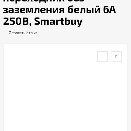
заземления белый 6А
Контакты
250В, Smartbuy
Отзывы
Оставить отзыв