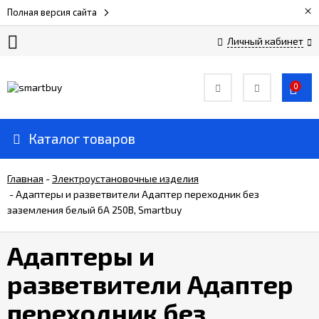
×
Полная версия сайта
Личный кабинет
Сертификаты
0
О
компании
Каталог товаров
Вакансии
Главная
-
Электроустановочные изделия
-
Адаптеры и разветвители Адаптер переходник без
заземления белый 6А 250В, Smartbuy
Прайс-
лист
Адаптеры и
Доставка
разветвители Адаптер
и
оплата
переходник без