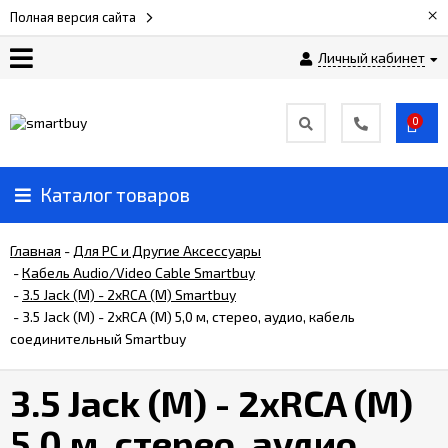
×
Полная версия сайта
Личный кабинет
Сертификаты
0
О
компании
Каталог товаров
Вакансии
Главная
-
Для РС и Другие Аксессуары
-
Кабель Audio/Video Cable Smartbuy
-
3.5 Jack (M) - 2xRCA (M) Smartbuy
Прайс-
лист
-
3.5 Jack (M) - 2xRCA (M) 5,0 м, стерео, аудио, кабель
соединительный Smartbuy
Доставка
3.5 Jack (M) - 2xRCA (M)
и
оплата
5,0 м, стерео, аудио,