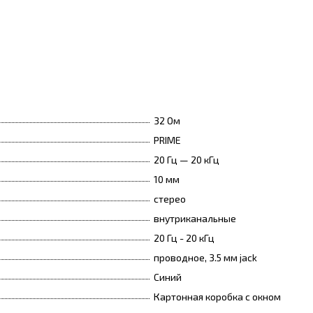
32 Ом
PRIME
20 Гц — 20 кГц
10 мм
стерео
внутриканальные
20 Гц - 20 кГц
проводное, 3.5 мм jack
Синий
Картонная коробка с окном