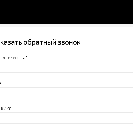
казать обратный звонок
ер телефона*
il
е имя