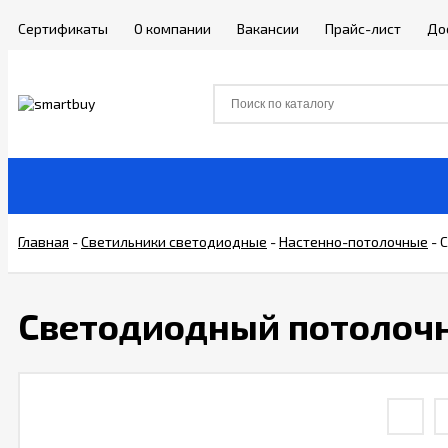
Сертификаты
О компании
Вакансии
Прайс-лист
До
Главная
-
Светильники светодиодные
-
Настенно-потолочные
-
С
Светодиодный потолочн