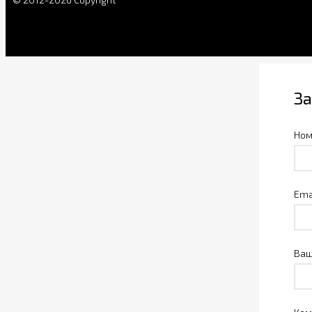
За
Ном
Ema
Ваш