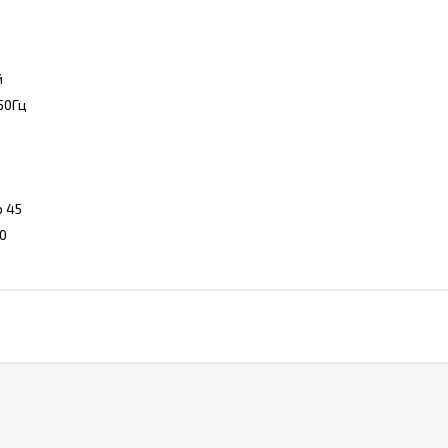
й
50Гц
о 45
0