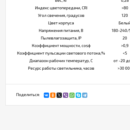
Вес, кг
0,28
Индекс цветопередачи, CRI
>80
Угол свечения, градусов
120
Цвет корпуса
Белы
Напряжения питания, В
180-240/
Пылевлагозащита, IP
20
Коэффициент мощности, cosϕ
>0,9
Коэффициент пульсации светового потока,%
<5
Диапазон рабочих температур, С
от -20 д
Ресурс работы светильника, часов
>30 00
Поделиться: