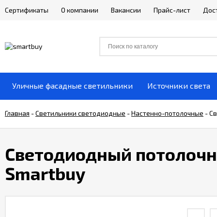
Сертификаты
О компании
Вакансии
Прайс-лист
Дос
Уличные фасадные светильники
Источники света
Главная
-
Светильники светодиодные
-
Настенно-потолочные
-
Св
Светодиодный потолочны
Smartbuy