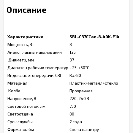
Описание
Характеристики
SBL-C37FCan-8-40K-E14
Мощность, Вт
8
Аналог лампы накаливания
125
Диаметр, мм
37
Диапазон рабочих температур
- 25..+50°C
Индекс цветопередачи, CRI
Ra>80
Материал
Пластик+металл+стекло
Колба
Прозрачная
Напряжение, В
220-240 В
Световой поток, лм
750
Светоотдача
80
Срок службы
2 года
Форма колбы
Свеча на ветру