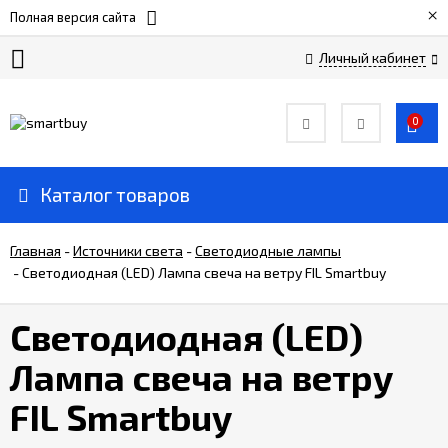
×
Полная версия сайта
Личный кабинет
Сертификаты
0
О
компании
Каталог товаров
Вакансии
Главная
-
Источники света
-
Светодиодные лампы
-
Светодиодная (LED) Лампа свеча на ветру FIL Smartbuy
Прайс-
лист
Светодиодная (LED)
Лампа свеча на ветру
Доставка
и
FIL Smartbuy
оплата