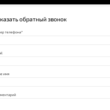
казать обратный звонок
ер телефона*
il
е имя
ментарий