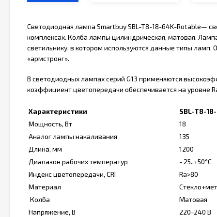
Светодиодная лампа Smartbuy SBL-T8-18-64K-Rotable— све
комплексах. Колба лампы цилиндрическая, матовая. Ламп
светильнику, в котором используются данные типы ламп. 
«армстронг».
В светодиодных лампах серий G13 применяются высокоэфф
коэффициент цветопередачи обеспечивается на уровне R
Характеристики
SBL-T8-18
Мощность, Вт
18
Аналог лампы накаливания
135
Длина, мм
1200
Диапазон рабочих температур
- 25..+50°C
Индекс цветопередачи, CRI
Ra>80
Материал
Стекло+ме
Колба
Матовая
Напряжение, В
220-240 В