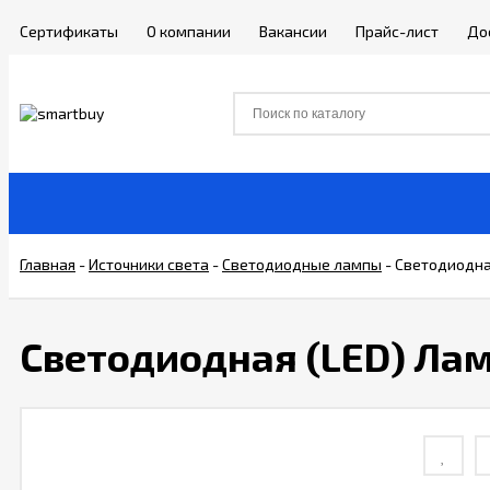
Сертификаты
О компании
Вакансии
Прайс-лист
До
Главная
-
Источники света
-
Светодиодные лампы
-
Светодиодна
Светодиодная (LED) Ла