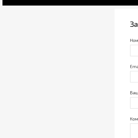
За
Ном
Ema
Ваш
Ком