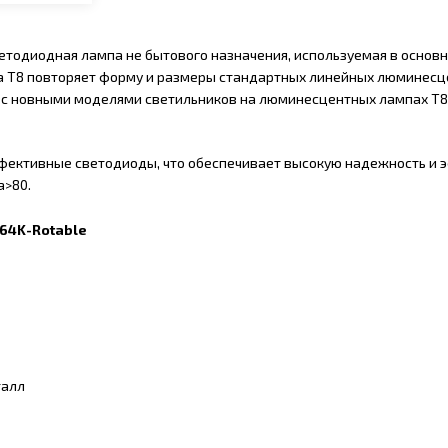
тодиодная лампа не бытового назначения, используемая в основн
а T8 повторяет форму и размеры стандартных линейных люминесц
О
с новными моделями светильников на люминесцентных лампах T8 
ективные светодиоды, что обеспечивает высокую надежность и эф
a>80.
-64K-Rotable
талл