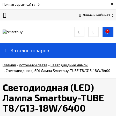
×
Полная версия сайта
Личный кабинет
Сертификаты
0
О
компании
Каталог товаров
Вакансии
Главная
-
Источники света
-
Светодиодные лампы
-
Светодиодная (LED) Лампа Smartbuy-TUBE T8/G13-18W/6400
Прайс-
лист
Светодиодная (LED)
Лампа Smartbuy-TUBE
Доставка
и
T8/G13-18W/6400
оплата