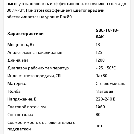
высокую надежность и эффективность источников света до
80 лм/Вт. При этом коэффициент цветопередачи
обеспечивается на уровне Ra>80.
SBL-T8-18-
Характеристики
64K
Мощность, Вт
18
Аналог лампы накаливания
125
Длина, мм
1200
Диапазон рабочих температур
- 25..+50°C
Индекс цветопередачи, CRI
Ra>80
Материал
Стекло+металл
Колба
Матовая
Напряжение, В
220-240 В
Световой поток, лм
1460
Светоотдача
80
Совместимость с выключателем с
нет
подсветкой