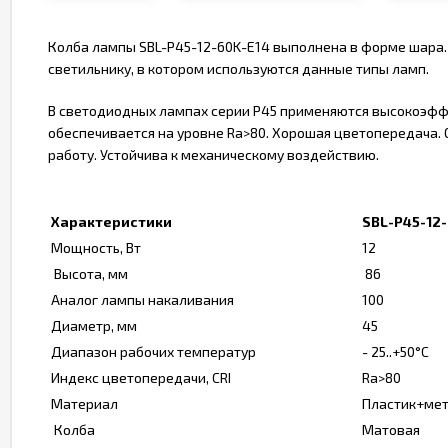
Колба лампы SBL-P45-12-60K-E14 выполнена в форме шара.
светильнику, в котором используются данные типы ламп.
В светодиодных лампах серии P45 применяются высокоэфф
обеспечивается на уровне Ra>80. Хорошая цветопередача.
работу. Устойчива к механическому воздействию.
Характеристики
SBL-P45-12
Мощность, Вт
12
Высота, мм
86
Аналог лампы накаливания
100
Диаметр, мм
45
Диапазон рабочих температур
- 25..+50°C
Индекс цветопередачи, CRI
Ra>80
Материал
Пластик+ме
Колба
Матовая