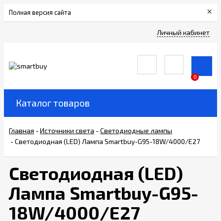
×
Полная версия сайта
Сертификаты
Личный кабинет
О
компании
0
Вакансии
Каталог товаров
Прайс-
Главная
-
Источники света
-
Светодиодные лампы
лист
-
Светодиодная (LED) Лампа Smartbuy-G95-18W/4000/E27
Доставка
Светодиодная (LED)
и
оплата
Лампа Smartbuy-G95-
18W/4000/E27
Контакты