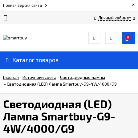
×
Полная версия сайта
Личный кабинет
Сертификаты
0
О
компании
Каталог товаров
Вакансии
Главная
-
Источники света
-
Светодиодные лампы
-
Светодиодная (LED) Лампа Smartbuy-G9-4W/4000/G9
Прайс-
лист
Светодиодная (LED)
Лампа Smartbuy-G9-
Доставка
и
4W/4000/G9
оплата