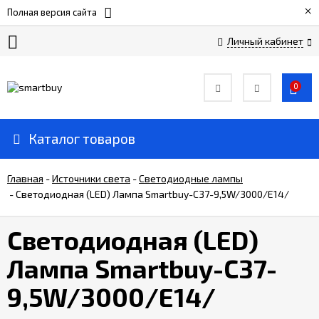
×
Полная версия сайта
Личный кабинет
Сертификаты
0
О
компании
Каталог товаров
Вакансии
Главная
-
Источники света
-
Светодиодные лампы
-
Светодиодная (LED) Лампа Smartbuy-C37-9,5W/3000/E14/
Прайс-
лист
Светодиодная (LED)
Лампа Smartbuy-C37-
Доставка
и
9,5W/3000/E14/
оплата