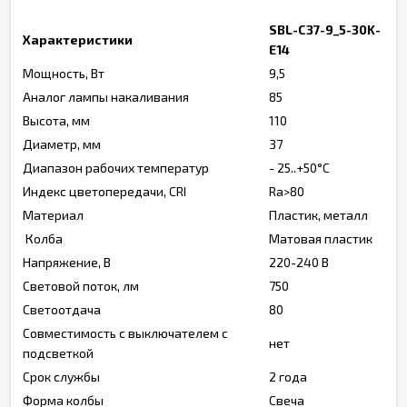
SBL-C37-9_5-30K-
Характеристики
E14
Мощность, Вт
9,5
Аналог лампы накаливания
85
Высота, мм
110
Диаметр, мм
37
Диапазон рабочих температур
- 25..+50°C
Индекс цветопередачи, CRI
Ra>80
Материал
Пластик, металл
Колба
Матовая пластик
Напряжение, В
220-240 В
Световой поток, лм
750
Светоотдача
80
Совместимость с выключателем с
нет
подсветкой
Срок службы
2 года
Форма колбы
Свеча