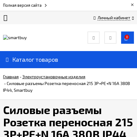
×
Полная версия сайта
Личный кабинет
Сертификаты
0
О
компании
Каталог товаров
Вакансии
Главная
-
Электроустановочные изделия
-
Силовые разъемы Розетка переносная 215 3Р+РЕ+N 16А 380В
IP44, Smartbuy
Прайс-
лист
Силовые разъемы
Доставка
Розетка переносная 215
и
оплата
3Р+РЕ+N 16А 380В IP44,