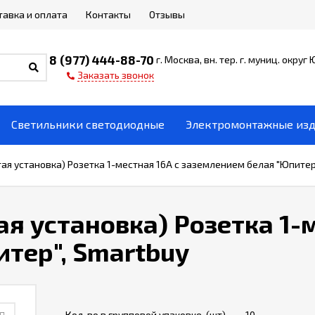
тавка и оплата
Контакты
Отзывы
8 (977) 444-88-70
г. Москва, вн. тер. г. муниц. округ
Заказать звонок
Светильники светодиодные
Электромонтажные из
ая установка) Розетка 1-местная 16А с заземлением белая "Юпитер
я установка) Розетка 1-м
тер", Smartbuy
Кол-во в групповой упаковке, (шт)
10