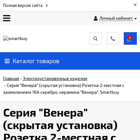
×
Полная версия сайта
Личный кабинет
Сертификаты
0
О
компании
Каталог товаров
Вакансии
Главная
-
Электроустановочные изделия
-
Серия "Венера" (скрытая установка) Розетка 2-местная с
заземлением 16А серебро, керамика "Венера", Smartbuy
Прайс-
лист
Серия "Венера"
Доставка
(скрытая установка)
и
оплата
Розетка 2-местная с