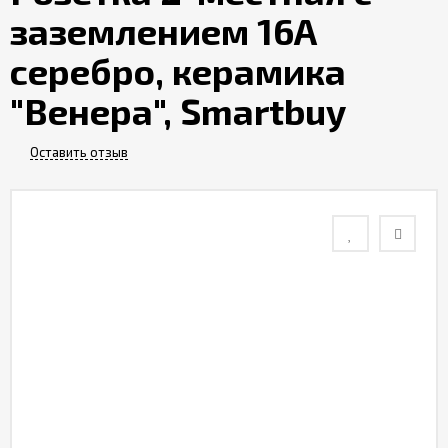
заземлением 16А
Контакты
серебро, керамика
Отзывы
"Венера", Smartbuy
Оставить отзыв