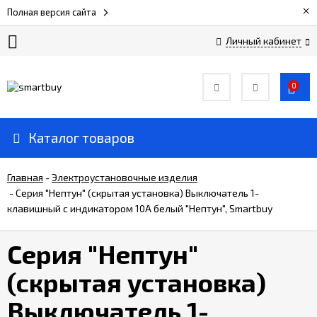
×
Полная версия сайта
Личный кабинет
Сертификаты
0
О
компании
Каталог товаров
Вакансии
Главная
-
Электроустановочные изделия
-
Серия "Нептун" (скрытая установка) Выключатель 1-
клавишный с индикатором 10А белый "Нептун", Smartbuy
Прайс-
лист
Серия "Нептун"
Доставка
(скрытая установка)
и
оплата
Выключатель 1-