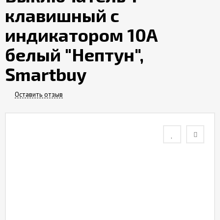
клавишный с
Контакты
индикатором 10А
Отзывы
белый "Нептун",
Smartbuy
Оставить отзыв