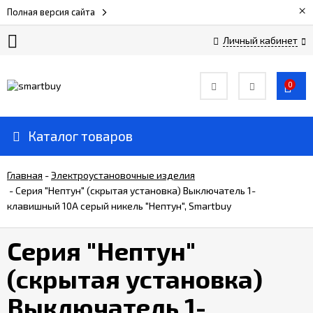
×
Полная версия сайта
Личный кабинет
Сертификаты
0
О
компании
Каталог товаров
Вакансии
Главная
-
Электроустановочные изделия
-
Серия "Нептун" (скрытая установка) Выключатель 1-
клавишный 10А серый никель "Нептун", Smartbuy
Прайс-
лист
Серия "Нептун"
Доставка
(скрытая установка)
и
оплата
Выключатель 1-