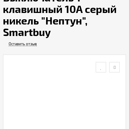
клавишный 10А серый
Контакты
никель "Нептун",
Отзывы
Smartbuy
Оставить отзыв