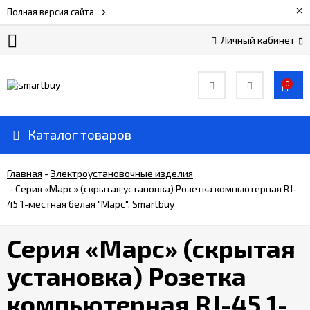
×
Полная версия сайта
Личный кабинет
Сертификаты
0
О
компании
Каталог товаров
Вакансии
Главная
-
Электроустановочные изделия
-
Серия «Марс» (скрытая установка) Розетка компьютерная RJ-
45 1-местная белая "Марс", Smartbuy
Прайс-
лист
Серия «Марс» (скрытая
Доставка
установка) Розетка
и
оплата
компьютерная RJ-45 1-