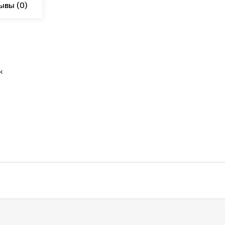
ывы
(0)
к