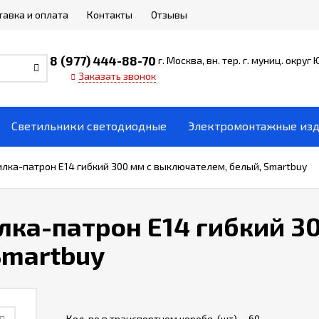
тавка и оплата
Контакты
Отзывы
8 (977) 444-88-70
г. Москва, вн. тер. г. муниц. округ
Заказать звонок
Светильники светодиодные
Электромонтажные из
лка-патрон Е14 гибкий 300 мм с выключателем, белый, Smartbuy
ка-патрон Е14 гибкий 30
Smartbuy
Кол-во в транспортном коробе, (шт)
60