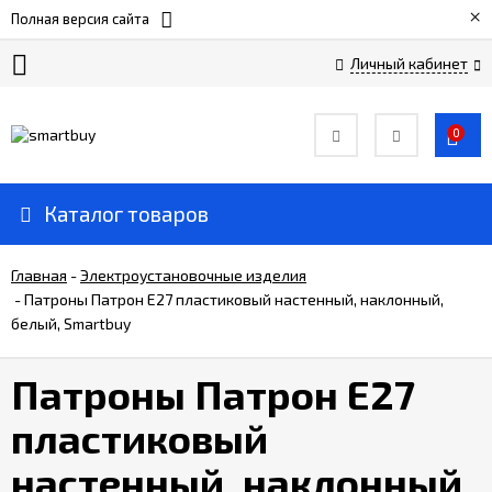
×
Полная версия сайта
Личный кабинет
Сертификаты
0
О
компании
Каталог товаров
Вакансии
Главная
-
Электроустановочные изделия
-
Патроны Патрон Е27 пластиковый настенный, наклонный,
белый, Smartbuy
Прайс-
лист
Патроны Патрон Е27
Доставка
пластиковый
и
оплата
настенный, наклонный,