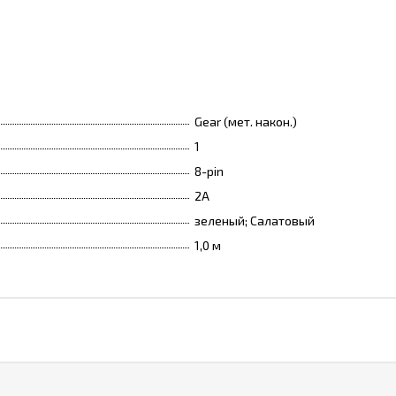
Gear (мет. након.)
1
8-pin
2А
зеленый; Салатовый
1,0 м