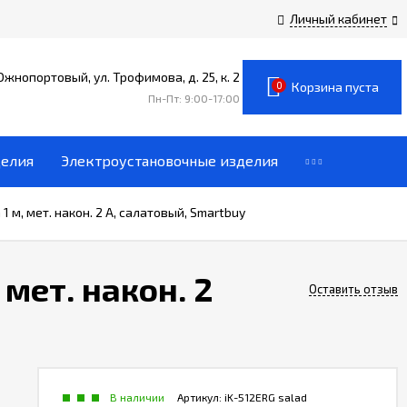
Личный кабинет
 Южнопортовый, ул. Трофимова, д. 25, к. 2
0
Корзина пуста
Пн-Пт: 9:00-17:00
делия
Электроустановочные изделия
 м, мет. након. 2 А, салатовый, Smartbuy
мет. након. 2
Оставить отзыв
В наличии
Артикул:
iK-512ERG salad