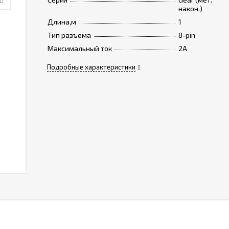
након.)
Длина,м
1
Тип разъема
8-pin
Максимальный ток
2А
Подробные характеристики